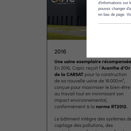
d'informations sur 
pouvez changer d'a
en bas de page. Vou
2016
Une usine exemplaire récompensé
En 2016, Capic reçoit l’
Acanthe d’Or
de la CARSAT
pour la construction
de sa nouvelle usine de 16 000 m²,
conçue pour maximiser le bien-être
au travail tout en minimisant son
impact environnemental,
conformément à la
norme RT2012.
Le bâtiment intègre des systèmes d
captage des pollutions, des