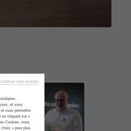
Continuer sans accepter
similaires
lyses, et vous
e et vous permettre
 en cliquant sur «
 les Cookies, nous
 choix » pour plus