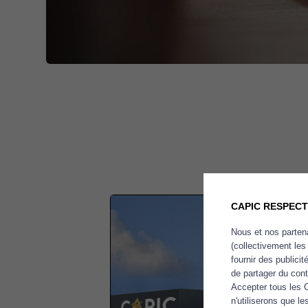
CAPIC RESPECT
Nous et nos partena
(collectivement les
fournir des publici
de partager du con
Accepter tous les 
n'utiliserons que 