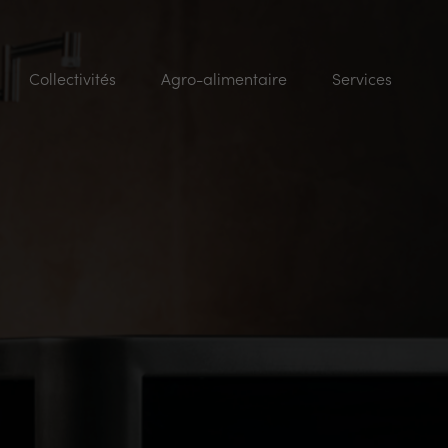
Collectivités
Agro-alimentaire
Services
s
Cuiseur refroidisseur
Bureau d’études
s
Marmites de cuisson
SAV
Fours mixtes et cellules de
Vidéos conseils
cuisson
Sauteuses
Tunnel de gratinage et de
braisage par infrarouge