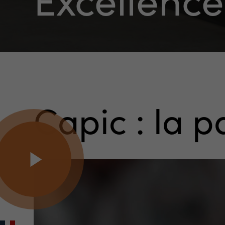
Capic
:
la
p