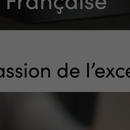
assion
de
l’exc