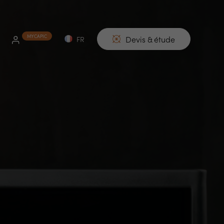
Devis & étude
FR
EN