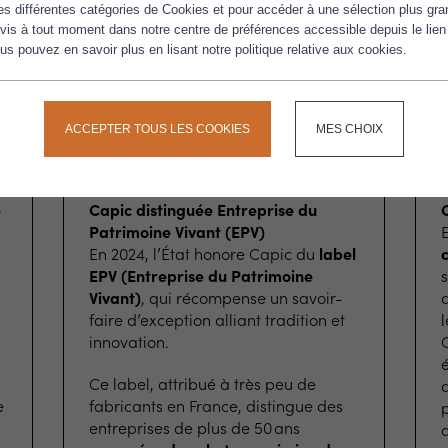
les différentes catégories de Cookies et pour accéder à une sélection plus gra
vis à tout moment dans notre centre de préférences accessible depuis le lien
s pouvez en savoir plus en lisant notre politique relative aux cookies.
ACCEPTER TOUS LES COOKIES
MES CHOIX
2024
e
Capic distinguée Entreprise du
C
Patrimoine Vivant (EPV)
E
En 2024, l’État honore Capic du
label
c
EPV (Entreprise du Patrimoine
Vivant)
, qui récompense un savoir-
d
faire d’exception alliant tradition et
l
innovation.
C
Ce label, attribué à très peu de
d
e
fabricants en France, distingue des
p
entreprises de plus de 50 ans