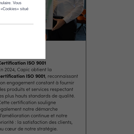
nulaire. Vous
 «Cookies» situé
2024
ertification ISO 9001
n 2024, Capic obtient la
ertification ISO 9001
, reconnaissant
son engagement constant à fournir
es produits et services respectant
es plus hauts standards de qualité.
ette certification souligne
également notre démarche
’amélioration continue et notre
riorité : la satisfaction des clients,
au cœur de notre stratégie.