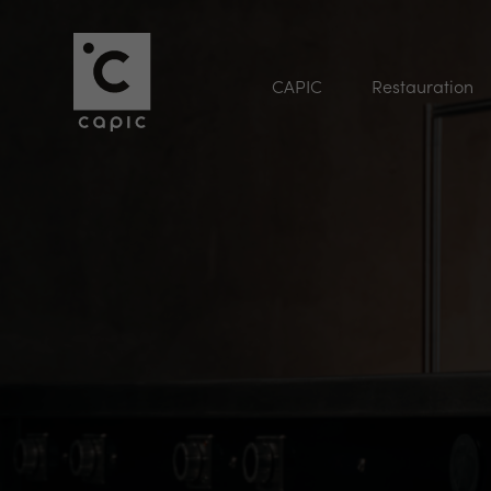
CAPIC
Restauration
70 ans
Cuisine modulaire
Marmite
Excellence Française
Cuisine sur-mesure
Sauteuse
Nos partenaires
Tous les produits
Friteuses
Les Chefs
Carrière
Nos valeurs