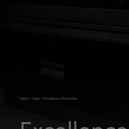
RSE
Capic
/
Capic
/
Excellence Française
Excellence