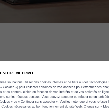
E VOTRE VIE PRIVÉE
ires souhaitons utiliser des cookies internes et de tiers ou des technologies 
 « Cookies ») pour collecter certaines de vos données pour effectuer des ana
tés et du contenu ciblés en fonction de vos intérêts et de vos activités en lign
tenu sur les réseaux sociaux. Vous pouvez accepter ou refuser ce qui précède
Cookies » ou « Continuer sans accepter ». Veuillez noter que si vous refusez
les Cookies nécessaires au bon fonctionnement du site Web. Cliquez sur « Mes